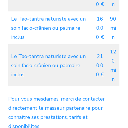
0 €
n
Le Tao-tantra naturiste avec un
16
90
soin facio-crânien ou palmaire
0.0
mi
inclus
0 €
n
12
Le Tao-tantra naturiste avec un
21
0
soin facio-crânien ou palmaire
0.0
mi
inclus
0 €
n
Pour vous mesdames, merci de contacter
directement le masseur partenaire pour
connaître ses prestations, tarifs et
disponibilités