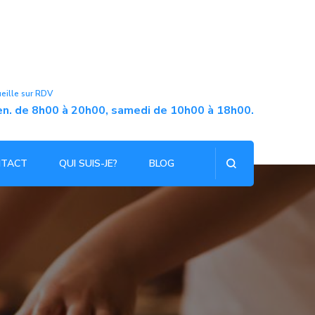
ueille sur RDV
ven. de 8h00 à 20h00, samedi de 10h00 à 18h00.
NTACT
QUI SUIS-JE?
BLOG