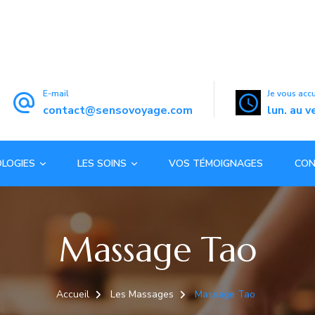
E-mail
Je vous acc
contact@sensovoyage.com
lun. au 
OLOGIES
LES SOINS
VOS TÉMOIGNAGES
CO
Massage Tao
Accueil
Les Massages
Massage Tao