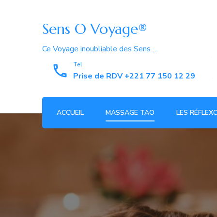
Sens O Voyage®
Ce Voyage inoubliable des Sens …
Tel
Prise de RDV +221 77 150 12 29
ACCUEIL
MASSAGE TAO
LES RÉFLEX