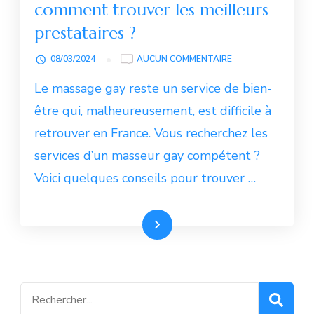
comment trouver les meilleurs
prestataires ?
MASSAGE
08/03/2024
AUCUN COMMENTAIRE
GAY
Le massage gay reste un service de bien-
EN
FRANCE
être qui, malheureusement, est difficile à
:
retrouver en France. Vous recherchez les
COMMENT
TROUVER
services d’un masseur gay compétent ?
LES
Voici quelques conseils pour trouver …
MEILLEURS
PRESTATAIRES
?
Lire la suite
Recherche